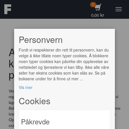
0
0
Toggl
kr
kr
0,00
0,00
Personvern
Avtale for lagring av
Fordi vi respekterer din rett til personvern, kan du
velge å ikke tillate noen typer cookies. Å blokkere
kundedata og
noen typer cookies kan påvirke din opplevelse av
nettstedet og tjenestene vi kan tilby. Ikke alle våre
personopplysninger
sider har ekstra cookies som kan slås av. Se på
boksene under for å finne ut mer
...
Vis mer
Ved å sette opp brukerkonto hos oss, enten ved vanlig
Cookies
registrering eller innlogging gjennom vipps, godkjenner du at vi
lagrer dine data for internt bruk.
Behandling av personlige data er nødvendig for at vi skal kunne
ivareta våre kontraktsforpliktelser og betjene deg som kunde.
Påkrevde
Opplysninger du deler med oss vil være tilgjengelig både for
oss i Grønefed Kulturtun AS og for Frontline POS AS som er