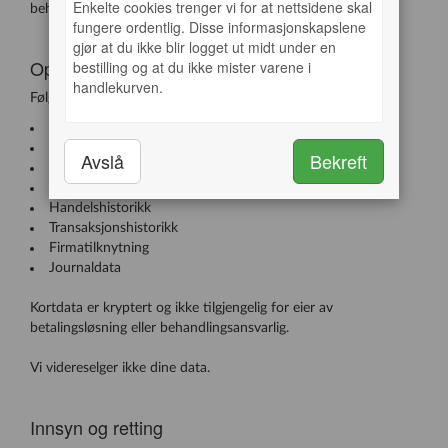
Enkelte cookies trenger vi for at nettsidene skal
behandlingsansvarlig for dine data.
fungere ordentlig. Disse informasjonskapslene
gjør at du ikke blir logget ut midt under en
Opplysninger som innhentes
bestilling og at du ikke mister varene i
handlekurven.
Følgende data blir registrert og lagret:
Kundenavn
E-postadresse
Avslå
Bekreft
Mobiltelefonnummer
Kommunikasjonshistorikk
Handelshistorikk
Transaksjonshistorikk
Firmatilknytning
Journaldata
Kortdata er kryptert og ikke tilgjengelig for eier av
betalingsløsning eller behandlingsansvarlig.
Vi videreselger ikke dine data.
Innsyn og retting