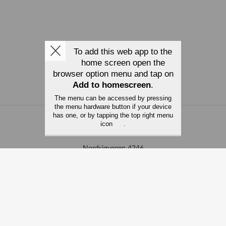
To add this web app to the
home screen open the
browser option menu and tap on
Add to homescreen
.
The menu can be accessed by pressing
the menu hardware button if your device
has one, or by tapping the top right menu
icon
.
Grønefed Kulturtun AS
Nordsjøvegen 4246
4364 Sirevåg
e-post: hans@gronefed.no
980 453 502
51 43 82 20
Les om vårt personvern her